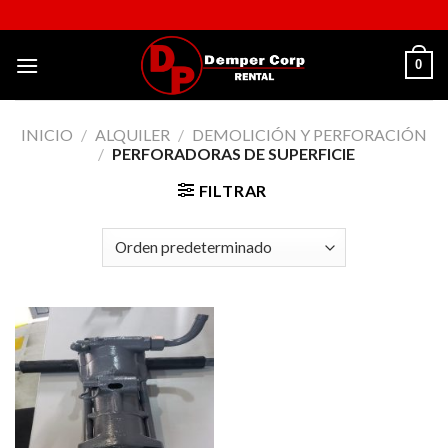
Skip
to
content
0
INICIO
/
ALQUILER
/
DEMOLICIÓN Y PERFORACIÓN
/
PERFORADORAS DE SUPERFICIE
FILTRAR