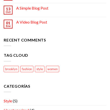
A Simple Blog Post
13
Oct
A Video Blog Post
01
Ene
RECENT COMMENTS
TAG CLOUD
brooklyn
fashion
style
women
CATEGORÍAS
Style
(5)