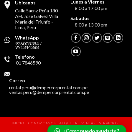
Lunes a Viernes
Ubicanos
8:00 a 17:00 pm
Calle Saenz Peña 180
AH. Jose Galvez Villa
Sabados
Maria del Triunfo –
8:00 a 13:00 pm
Lima, Peru
WhatsApp
936008384 /
991344388
Telefono
01 7846590
Correo
rental.peru@dempercorprental.com.pe
ventas.peru@dempercorprental.com.pe
INICIO
CONOZCANOS
ALQUILER
VENTAS
SERVICIOS
CONTACTO
¿Cómo puedo ayudarte?