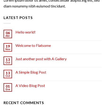
Lorem ipsum dolor sit amet, consectetuer adipiscing elit, sed
diam nonummy nibh euismod tincidunt.
LATEST POSTS
Hello world!
06
Abr
Welcome to Flatsome
19
Nov
Just another post with A Gallery
13
Oct
A Simple Blog Post
13
Oct
A Video Blog Post
01
Ene
RECENT COMMENTS