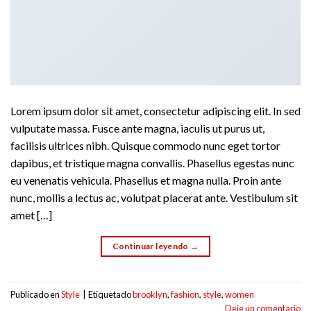
Lorem ipsum dolor sit amet, consectetur adipiscing elit. In sed
vulputate massa. Fusce ante magna, iaculis ut purus ut,
facilisis ultrices nibh. Quisque commodo nunc eget tortor
dapibus, et tristique magna convallis. Phasellus egestas nunc
eu venenatis vehicula. Phasellus et magna nulla. Proin ante
nunc, mollis a lectus ac, volutpat placerat ante. Vestibulum sit
amet […]
Continuar leyendo
→
Publicado en
Style
|
Etiquetado
brooklyn
,
fashion
,
style
,
women
Deje un comentario