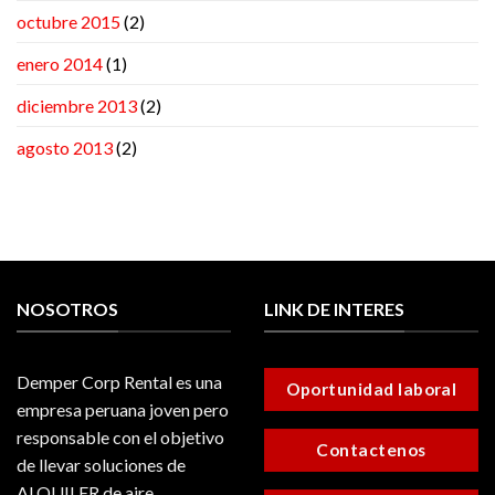
octubre 2015
(2)
enero 2014
(1)
diciembre 2013
(2)
agosto 2013
(2)
NOSOTROS
LINK DE INTERES
Demper Corp Rental es una
Oportunidad laboral
empresa peruana joven pero
responsable con el objetivo
Contactenos
de llevar soluciones de
ALQUILER de aire