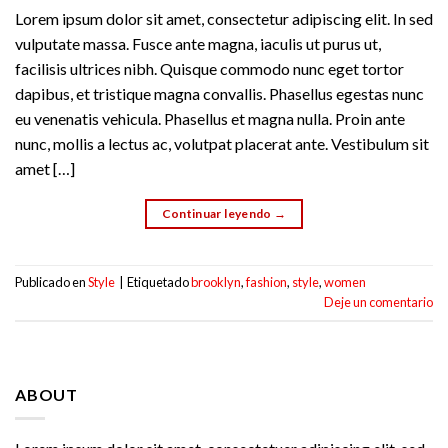
Lorem ipsum dolor sit amet, consectetur adipiscing elit. In sed
vulputate massa. Fusce ante magna, iaculis ut purus ut,
facilisis ultrices nibh. Quisque commodo nunc eget tortor
dapibus, et tristique magna convallis. Phasellus egestas nunc
eu venenatis vehicula. Phasellus et magna nulla. Proin ante
nunc, mollis a lectus ac, volutpat placerat ante. Vestibulum sit
amet […]
Continuar leyendo
→
Publicado en
Style
|
Etiquetado
brooklyn
,
fashion
,
style
,
women
Deje un comentario
ABOUT