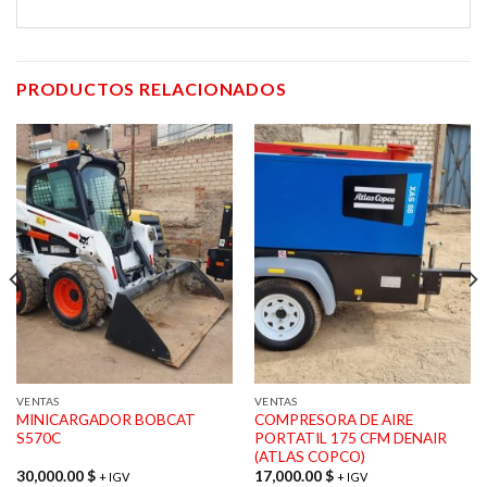
PRODUCTOS RELACIONADOS
VENTAS
VENTAS
MINICARGADOR BOBCAT
COMPRESORA DE AIRE
S570C
PORTATIL 175 CFM DENAIR
(ATLAS COPCO)
30,000.00
$
17,000.00
$
+ IGV
+ IGV